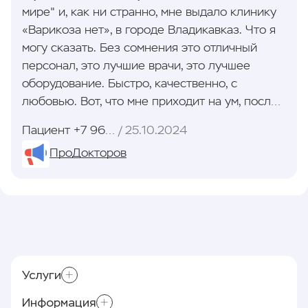
мире" и, как ни странно, мне выдало клинику
«Варикоза нет», в городе Владикавказ. Что я
могу сказать. Без сомнения это отличный
персонал, это лучшие врачи, это лучшее
оборудование. Быстро, качественно, с
любовью. Вот, что мне приходит на ум, после
посещения данной клиники. Удивительно, что
Пациент +7 964 09XXXXX
25.10.2024
в возрасте 24 года у меня вообще появился
ПроДокторов
варикоз. Но, так или иначе, теперь у меня его
нет. Дорогие читатели, я вам искренне
советую данную клинику. Чистота и порядок,
рядом - небольшой базар, чтобы после
операции плотно покушать. Рекомендую
заскочить в пекарню рядом с клиникой, там
вас ждут горячие осетинские пироги.
Услуги
Персонал и врачи - вам я искренне могу
пожелать, чтобы вы были такими же добрыми
Информация
Приём хирурга-флеболога