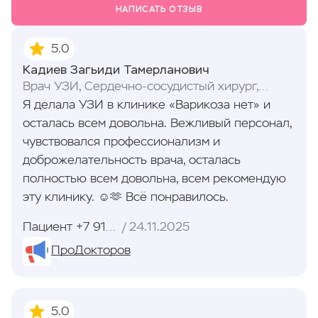
НАПИСАТЬ ОТЗЫВ
5.0
Кадиев Загьиди Тамерланович
Врач УЗИ, Сердечно-сосудистый хирург,
Флеболог
Я делала УЗИ​ в клинике «Варикоза​ нет» и
осталась всем довольна. Вежливый персонал,
чувствовался профессионализм и
доброжелательность врача, осталась
полностью всем довольна, всем рекомендую
эту клинику. ☺️🫶 Всё понравилось.
Пациент +7 918 83XXXXX
24.11.2025
ПроДокторов
5.0