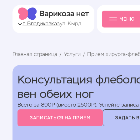
МЕНЮ
г. Владикавказ
ул. Кырджалийская, 17
Главная страница
Услуги
Прием хирурга-фле
Консультация флебол
вен обеих ног
Всего за 890Р (вместо 2500Р). Успейте записат
ЗАПИСАТЬСЯ НА ПРИЕМ
ЗАДАТЬ 