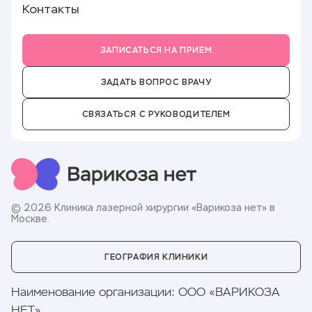
Реквизиты
Контакты
Полезные статьи
Лицензии и документы
Налоговый вычет
Контролирующие органы
ЗАПИСАТЬСЯ НА ПРИЕМ
Документы для приёма
Способы оплаты
ЗАДАТЬ ВОПРОС ВРАЧУ
СВЯЗАТЬСЯ С РУКОВОДИТЕЛЕМ
© 2026 Клиника лазерной хирургии «Варикоза нет» в
Москве.
ГЕОГРАФИЯ КЛИНИКИ
Наименование организации
:
ООО «ВАРИКОЗА
НЕТ»