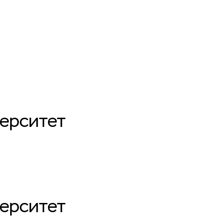
ерситет
верситет