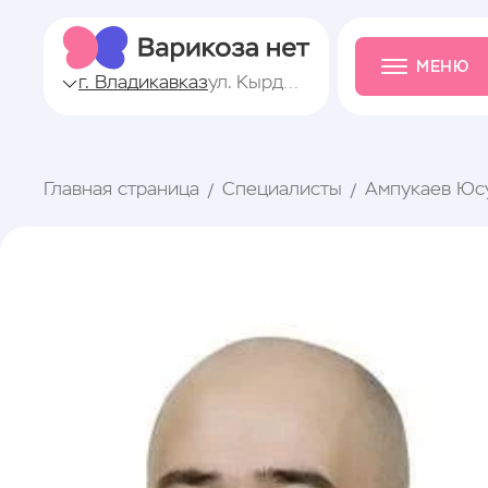
МЕНЮ
г. Владикавказ
ул. Кырджалийская, 17
Главная страница
Специалисты
Ампукаев Юс