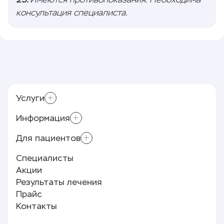
Имеются противопоказания. Необходима
консультация специалиста.
Услуги
Информация
Приём хирурга-флеболога
Лазерное лечение варикоза (ЭВЛК)
Для пациентов
Контролирующие органы
Склеротерапия
Лицензии и документы
Специалисты
Минифлебэктомия
Памятка пациенту
Реквизиты
Акции
Полезные статьи
Отзывы
Результаты лечения
О клинике
Прайс
Новости
Контакты
Партнёры